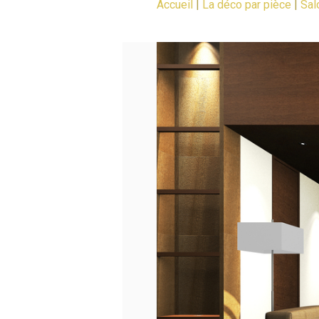
Accueil
|
La déco par pièce
|
Sal