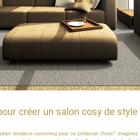
our créer un salon cosy de styl
 salon tendance cocooning pour se prélasser l’hiver? Imaginez