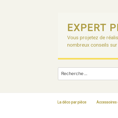
Skip
to
content
EXPERT P
Vous projetez de réalis
nombreux conseils sur n
La déco par pièce
Accessoires