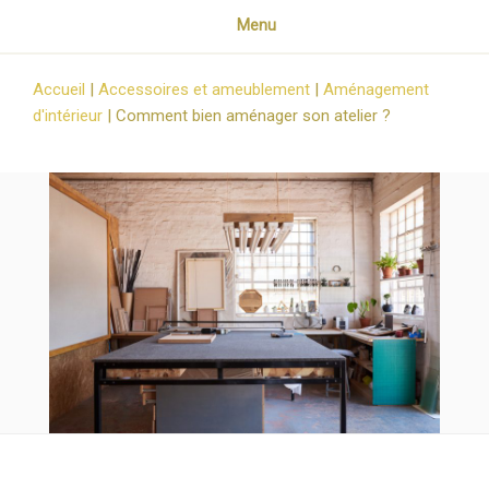
Menu
Accueil
|
Accessoires et ameublement
|
Aménagement
d'intérieur
|
Comment bien aménager son atelier ?