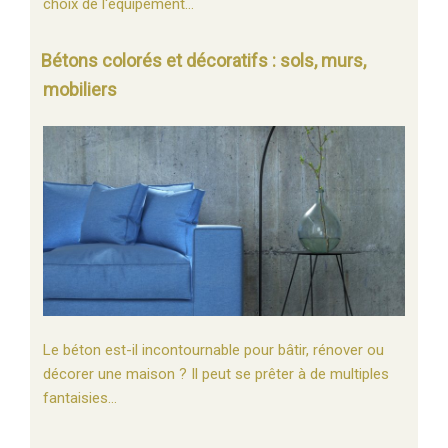
choix de l'équipement…
Bétons colorés et décoratifs : sols, murs,
mobiliers
Le béton est-il incontournable pour bâtir, rénover ou
décorer une maison ? Il peut se prêter à de multiples
fantaisies…