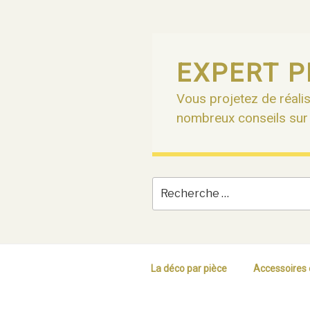
Skip
to
content
EXPERT P
Vous projetez de réalis
nombreux conseils sur n
La déco par pièce
Accessoires