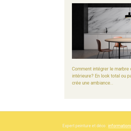
Comment intégrer le marbre 
intérieure? En look total ou 
crée une ambiance…
Expert peinture et déco :
informations