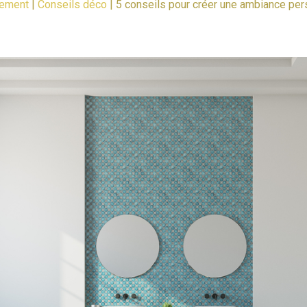
lement
|
Conseils déco
|
5 conseils pour créer une ambiance per