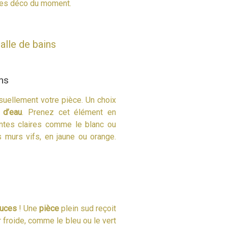
nces déco du moment.
alle de bains
ins
suellement votre pièce. Un choix
 d’eau
. Prenez cet élément en
ntes claires comme le blanc ou
 murs vifs, en jaune ou orange.
tuces
! Une
pièce
plein sud reçoit
r froide, comme le bleu ou le vert