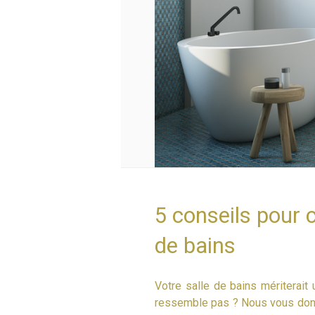
5 conseils pour 
de bains
Votre salle de bains mériterait
ressemble pas ? Nous vous don