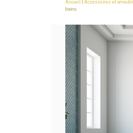
Accueil
|
Accessoires et ameub
bains