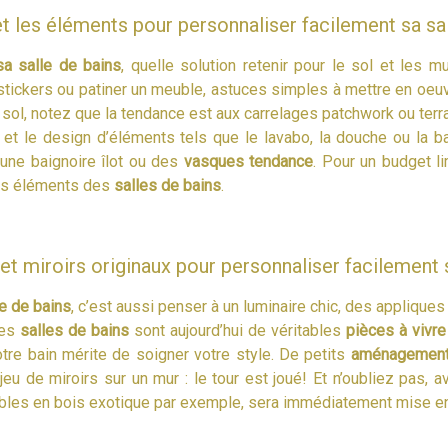
t les éléments pour personnaliser facilement sa sal
sa salle de bains
, quelle solution retenir pour le sol et les 
stickers ou patiner un meuble, astuces simples à mettre en oeuv
ol, notez que la tendance est aux carrelages patchwork ou terr
t le design d’éléments tels que le lavabo, la douche ou la b
une baignoire îlot ou des
vasques tendance
. Pour un budget li
les éléments des
salles de bains
.
et miroirs originaux pour personnaliser facilement s
e de bains
, c’est aussi penser à un luminaire chic, des appliques
Les
salles de bains
sont aujourd’hui de véritables
pièces à vivre
re bain mérite de soigner votre style. De petits
aménagemen
eu de miroirs sur un mur : le tour est joué! Et n’oubliez pas, 
les en bois exotique par exemple, sera immédiatement mise en 