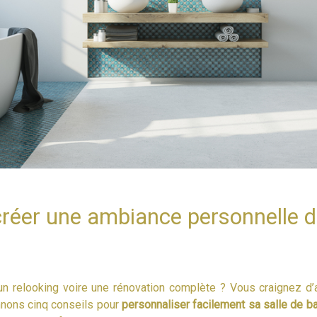
créer une ambiance personnelle d
 un relooking voire une rénovation complète ? Vous craignez d’a
nons cinq conseils pour
personnaliser facilement sa salle de b