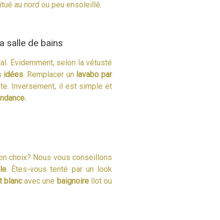
tué au nord ou peu ensoleillé.
a salle de bains
al. Évidemment, selon la vétusté
s
idées
. Remplacer un
lavabo par
e. Inversement, il est simple et
endance.
on choix? Nous vous conseillons
le
. Êtes-vous tenté par un look
t blanc
avec une
baignoire
îlot ou