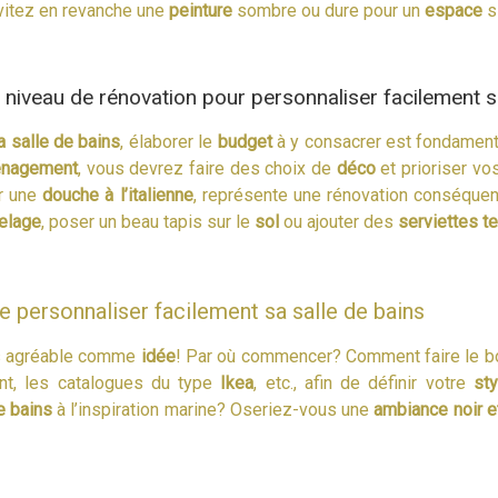
Évitez en revanche une
peinture
sombre ou dure pour un
espace
si
 niveau de rénovation pour personnaliser facilement s
a salle de bains
, élaborer le
budget
à y consacrer est fondament
nagement
, vous devrez faire des choix de
déco
et prioriser vo
r une
douche à l’italienne
, représente une rénovation conséquent
relage
, poser un beau tapis sur le
sol
ou ajouter des
serviettes t
de personnaliser facilement sa salle de bains
s agréable comme
idée
! Par où commencer? Comment faire le b
, les catalogues du type
Ikea
, etc., afin de définir votre
sty
e bains
à l’inspiration marine? Oseriez-vous une
ambiance noir e