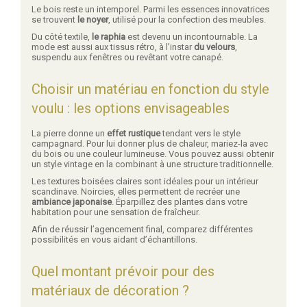
Le bois reste un intemporel. Parmi les essences innovatrices
se trouvent
le noyer
, utilisé pour la confection des meubles.
Du côté textile,
le raphia
est devenu un incontournable. La
mode est aussi aux tissus rétro, à l’instar
du velours
,
suspendu aux fenêtres ou revêtant votre canapé.
Choisir un matériau en fonction du style
voulu : les options envisageables
La pierre donne un
effet rustique
tendant vers le style
campagnard. Pour lui donner plus de chaleur, mariez-la avec
du bois ou une couleur lumineuse. Vous pouvez aussi obtenir
un style vintage en la combinant à une structure traditionnelle.
Les textures boisées claires sont idéales pour un intérieur
scandinave. Noircies, elles permettent de recréer une
ambiance japonaise
. Éparpillez des plantes dans votre
habitation pour une sensation de fraîcheur.
Afin de réussir l’agencement final, comparez différentes
possibilités en vous aidant d’échantillons.
Quel montant prévoir pour des
matériaux de décoration ?