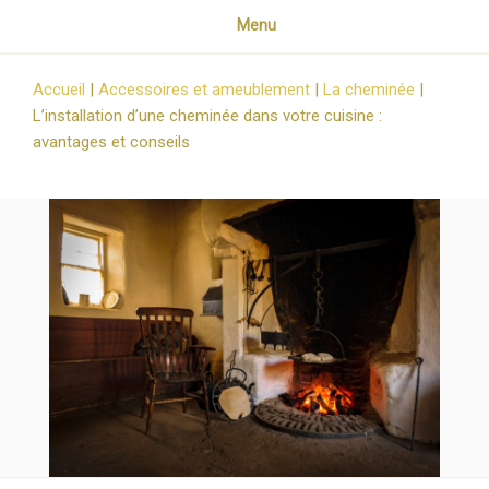
Menu
Accueil
|
Accessoires et ameublement
|
La cheminée
|
L’installation d’une cheminée dans votre cuisine :
avantages et conseils